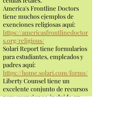
células fetales.
America's Frontline Doctors
tiene muchos ejemplos de
exenciones religiosas aquí:
https://americasfrontlinedoctor
s.org/religious/
Solari Report tiene formularios
para estudiantes, empleados y
padres aquí:
https://home.solari.com/forms/
Liberty Counsel tiene un
excelente conjunto de recursos
para exenciones, incluido un
video, ejemplos de exenciones
religiosas, qué hacer si se niega
su exención, etc .: