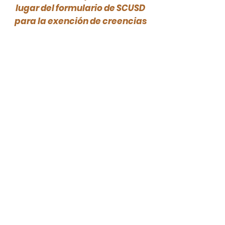
lugar del formulario de SCUSD
para la exención de creencias
religiosas y personales.
Descargar formulario de exención
Familias del Área de
Sacramento
~