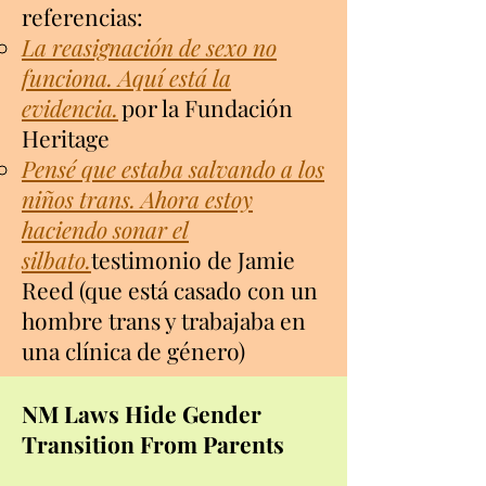
referencias:
La reasignación de sexo no
funciona. Aquí está la
evidencia.
por la Fundación
Heritage
Pensé que estaba salvando a los
niños trans. Ahora estoy
haciendo sonar el
silbato.
testimonio de Jamie
Reed (que está casado con un
hombre trans y trabajaba en
una clínica de género)
NM Laws Hide Gender
Transition From Parents