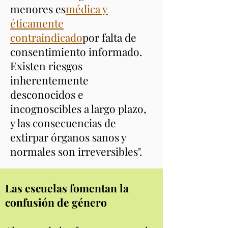
menores es
médica y
éticamente
contraindicado
por falta de
consentimiento informado.
Existen riesgos
inherentemente
desconocidos e
incognoscibles a largo plazo,
y las consecuencias de
extirpar órganos sanos y
normales son irreversibles".
Las escuelas fomentan la
confusión de género